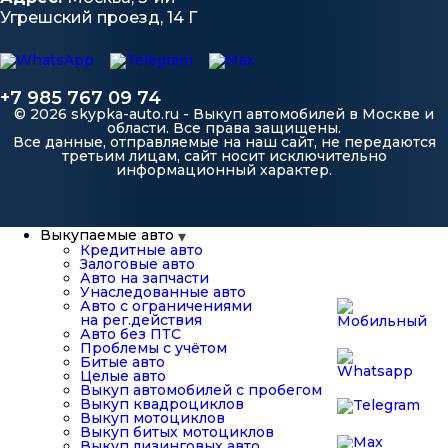
Угрешский проезд, 14 Г
+7 985 767 09 74
© 2026 skypka-auto.ru - Выкуп автомобилей в Москве и
области. Все права защищены.
Все данные, отправляемые на наш сайт, не передаются
третьим лицам, сайт носит исключительно
информационный характер.
Выкупаемые авто
Кредитные авто
Залоговые авто
Авто на запчасти
Унаследованные авто
Авто с ограничениями
на рег.действия
Авто без ПТС
Проблемы с учётом
Битые авто
Целые авто
Выкуп автомобилей с пробегом
Выкуп квадроциклов
Выкуп мотоциклов
Выкуп битых мотоциклов
Выкуп лизинговых авто