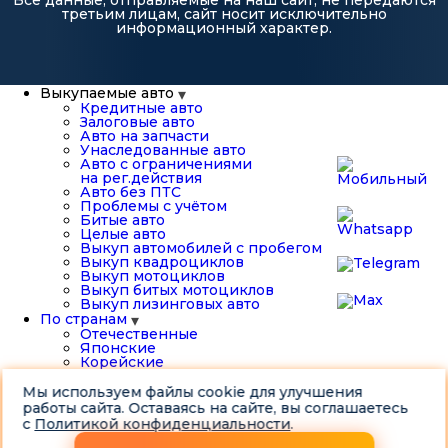
третьим лицам, сайт носит исключительно
информационный характер.
Выкупаемые авто
Кредитные авто
Залоговые авто
Авто на запчасти
Унаследованные авто
Авто с ограничениями
на рег.действия
Авто без ПТС
Проблемы с учётом
Битые авто
Целые авто
Выкуп автомобилей с пробегом
Выкуп квадроциклов
Выкуп мотоциклов
Выкуп битых мотоциклов
Выкуп лизинговых авто
По странам
Отечественные
Японские
Корейские
Немецкие
Китайские
Мы используем файлы cookie для улучшения
Американские
работы сайта. Оставаясь на сайте, вы соглашаетесь
Французские
с
Политикой конфиденциальности
.
О компании
Выкупленные нами авто