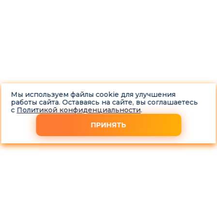
Мы используем файлы cookie для улучшения
работы сайта. Оставаясь на сайте, вы соглашаетесь
с
Политикой конфиденциальности
.
ПРИНЯТЬ
Выкупаем автомобиль Exeed в любом состоянии за 1 час
Требуется срочно продать Эксид? Компания «Скупка-
Авто» в Москве круглосуточно выполняет услуги по
выкупу автомобилей Exeed на выгодных условиях для
клиентов.
Гарантия честной сделки.
Автовыкуп всех моделей Exeed.
Работаем без выходных и круглосуточно.