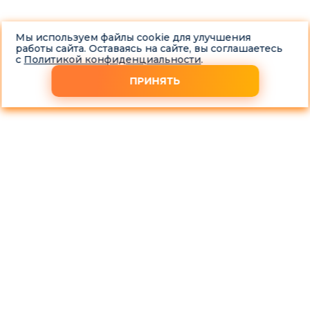
Мы используем файлы cookie для улучшения
работы сайта. Оставаясь на сайте, вы соглашаетесь
с
Политикой конфиденциальности
.
ПРИНЯТЬ
Выкупаем автомобиль Haval H3 в любом состоянии за 1 час
Срочно нужны деньги или хотите поменять свой
автомобиль? Компания «Скупка-Авто» в Москве
предлагает услуги по выкупу автомобилей Haval H3
независимо от их состояния, пробега и года выпуска. Мы
предлагаем своим клиентам выгодные условия для
сотрудничества.
Скупка Haval H3 проводится быстро, чтобы не
тратить ваше время.
Оценщик выезжает на место в Москве и
Московской области проводит диагностику и
оценку.
Вся процедура по выкупу авто занимает всего 1 час.
Предварительно можем назвать примерную
стоимость авто по телефону.
Выезд оценщика в день оставления заявки
Все процедуры по выкупу проводятся бесплатно для
клиента: диагностика, оценка, оформление.