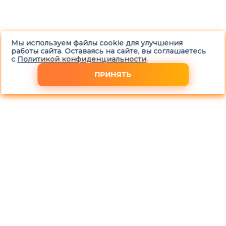
Мы используем файлы cookie для улучшения
работы сайта. Оставаясь на сайте, вы соглашаетесь
с
Политикой конфиденциальности
.
ПРИНЯТЬ
Выкупаем автомобиль LiXiang L7 в любом состоянии за 1
час
Срочно нужны деньги или хотите поменять свой
автомобиль? Компания «Скупка-Авто» в Москве
предлагает услуги по выкупу автомобилей LiXiang L7
независимо от их состояния, пробега и года выпуска. Мы
предлагаем своим клиентам выгодные условия для
сотрудничества.
Скупка LiXiang L7 проводится быстро, чтобы не
тратить ваше время.
Оценщик выезжает на место в Москве и
Московской области проводит диагностику и
оценку.
Вся процедура по выкупу авто занимает всего 1 час.
Предварительно можем назвать примерную
стоимость авто по телефону.