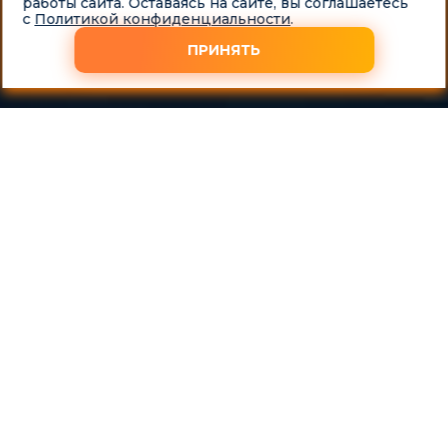
работы сайта. Оставаясь на сайте, вы соглашаетесь
с
Политикой конфиденциальности
.
ПРИНЯТЬ
Выкупаем автомобиль Шкода Рапид в любом состоянии за
час
Задумывались о том, чтобы продать свой автомобиль?
Компания «Скупка-Авто» предлагает услуги по выкупу
Skoda Rapid. Предлагаем безопасную сделку на самых
выгодных условиях. Наш оценщик лично приедет к Вам в
назначенное место, после чего, всего за 1 час оценит Ваш
автомобиль. Почему люди выбирают именно нас?
Быстрая и качественная оценка автомобиля
Безопасная сделка, выгодные условия сделки
Оперативный выезд оценщика к клиенту, опытные
сотрудники
Приятные и адекватные цены, комфортное
обслуживание
Скупка Skoda Rapid круглосуточно
Автовыкуп за наличные
При сотрудничестве с нашей компанией, Вам не нужно
будет размещать объявления и искать покупателя. Мы
лично приедем к Вам и оценим автомобиль на месте.
Оценка ТС займёт немного времени и наши оценщики
предложат Вам приятную цену за вашу машину.